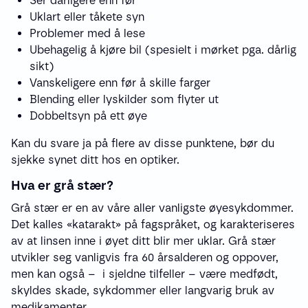
Ser dårligere enn før
Uklart eller tåkete syn
Problemer med å lese
Ubehagelig å kjøre bil (spesielt i mørket pga. dårlig
sikt)
Vanskeligere enn før å skille farger
Blending eller lyskilder som flyter ut
Dobbeltsyn på ett øye
Kan du svare ja på flere av disse punktene, bør du
sjekke synet ditt hos en optiker.
Hva er grå stær?
Grå stær er en av våre aller vanligste øyesykdommer.
Det kalles «katarakt» på fagspråket, og karakteriseres
av at linsen inne i øyet ditt blir mer uklar. Grå stær
utvikler seg vanligvis fra 60 årsalderen og oppover,
men kan også – i sjeldne tilfeller – være medfødt,
skyldes skade, sykdommer eller langvarig bruk av
medikamenter.