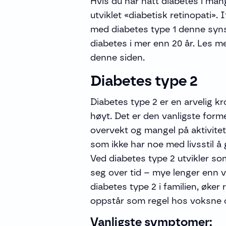
Hvis du har hatt diabetes i ma
utviklet «diabetisk retinopati».
med diabetes type 1 denne syns
diabetes i mer enn 20 år. Les m
denne siden.
Diabetes type 2
Diabetes type 2 er en arvelig k
høyt. Det er den vanligste form
overvekt og mangel på aktivite
som ikke har noe med livsstil å 
Ved diabetes type 2 utvikler
seg over tid – mye lenger enn v
diabetes type 2 i familien, øker 
oppstår som regel hos voksne o
Vanligste symptomer: