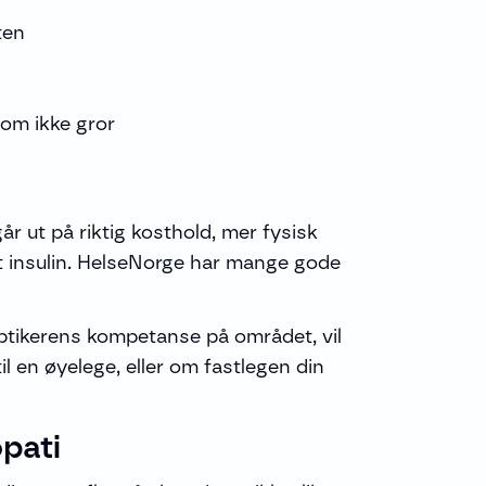
ten
som ikke gror
r ut på riktig kosthold, mer fysisk
lt insulin. HelseNorge har mange gode
ptikerens kompetanse på området, vil
l en øyelege, eller om fastlegen din
pati