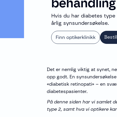
behandling
Hvis du har diabetes type 2
årlig synsundersøkelse.
Bestil
Finn optikerklinikk
Det er nemlig viktig at synet, n
opp godt. En synsundersøkelse
«diabetisk retinopati» – en svæ
diabetespasienter.
På denne siden har vi samlet de
type 2, samt hva vi optikere ka