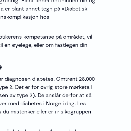
 grundig. Blant annet netthinnen din og
 da er blant annet tegn på «Diabetisk
synskomplikasjon hos
ptikerens kompetanse på området, vil
l en øyelege, eller om fastlegen din
e
er diagnosen diabetes. Omtrent 28.000
pe 2. Det er for øvrig store mørketall
sen av type 2). De anslår derfor at så
r med diabetes i Norge i dag. Les
 du mistenker eller er i risikogruppen