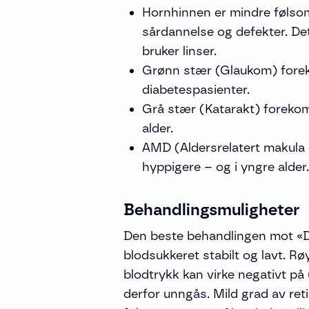
Hornhinnen er mindre følso
sårdannelse og defekter. Det
bruker linser.
Grønn stær (Glaukom) fore
diabetespasienter.
Grå stær (Katarakt) foreko
alder.
AMD (Aldersrelatert makula
hyppigere – og i yngre alder.
Behandlingsmuligheter
Den beste behandlingen mot «Di
blodsukkeret stabilt og lavt. Rø
blodtrykk kan virke negativt p
derfor unngås. Mild grad av ret