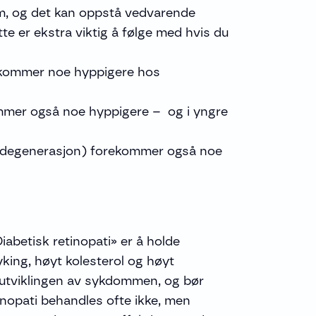
m, og det kan oppstå vedvarende
te er ekstra viktig å følge med hvis du
kommer noe hyppigere hos
mmer også noe hyppigere – og i yngre
 degenerasjon) forekommer også noe
abetisk retinopati» er å holde
yking, høyt kolesterol og høyt
å utviklingen av sykdommen, og bør
inopati behandles ofte ikke, men