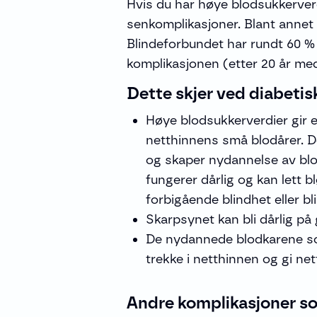
Hvis du har høye blodsukkerverdi
senkomplikasjoner. Blant annet 
Blindeforbundet har rundt 60 %
komplikasjonen (etter 20 år m
Dette skjer ved diabetis
Høye blodsukkerverdier gir e
netthinnens små blodårer. De
og skaper nydannelse av blo
fungerer dårlig og kan lett b
forbigående blindhet eller bl
Skarpsynet kan bli dårlig p
De nydannede blodkarene so
trekke i netthinnen og gi ne
Andre komplikasjoner s