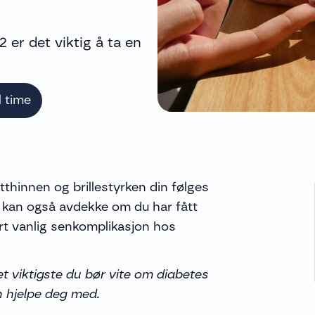
 er det viktig å ta en
l time
etthinnen og brillestyrken din følges
 kan også avdekke om du har fått
rt vanlig senkomplikasjon hos
t viktigste du bør vite om diabetes
n hjelpe deg med.