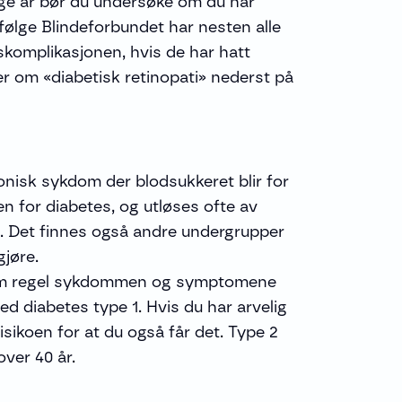
nge år bør du undersøke om du har
 Ifølge Blindeforbundet har nesten alle
komplikasjonen, hvis de har hatt
er om «diabetisk retinopati» nederst på
ronisk sykdom der blodsukkeret blir for
en for diabetes, og utløses ofte av
t. Det finnes også andre undergrupper
gjøre.
 som regel sykdommen og symptomene
ed diabetes type 1. Hvis du har arvelig
risikoen for at du også får det. Type 2
ver 40 år.