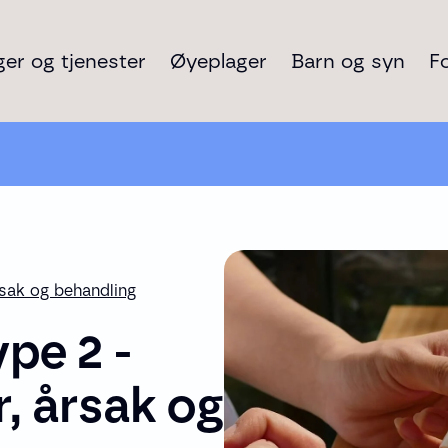
er og tjenester
Øyeplager
Barn og syn
F
sak og behandling
pe 2 -
 årsak og