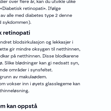
er over flere år, kan du utvikle ulike
«Diabetisk retinopati». Ifølge
 av alle med diabetes type 2 denne
ed sykdommen).
k retinopati
ndret blodsirkulasjon og lekkasjer i
tte gir mindre oksygen til netthinnen,
dkar på netthinnen. Disse blodkarene
lø. Slike blødninger kan gi nedsatt syn,
inde områder i synsfeltet.
å grunn av makulaødem.
m vokser inn i øyets glasslegeme kan
tthinneløsning.
om kan oppstå