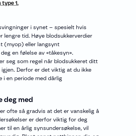
 type 1.
ingninger i synet – spesielt hvis
r lengre tid. Høye blodsukkerverdier
 (myop) eller langsynt
 deg en følelse av «tåkesyn».
rer seg som regel når blodsukkeret ditt
jen. Derfor er det viktig at du ikke
ne i en periode med dårlig
pe deg med
 ofte så gradvis at det er vanskelig å
ersøkelser er derfor viktig for deg
 til en årlig synsundersøkelse, vil