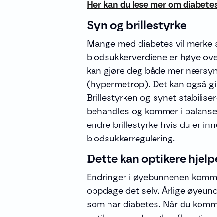
Her kan du lese mer om diabetes
Syn og brillestyrke
Mange med diabetes vil merke sv
blodsukkerverdiene er høye ove
kan gjøre deg både mer nærsynt
(hypermetrop). Det kan også gi
Brillestyrken og synet stabilise
behandles og kommer i balanse ig
endre brillestyrke hvis du er in
blodsukkerregulering.
Dette kan optikere hjel
Endringer i øyebunnenen kommer
oppdage det selv. Årlige øyeund
som har diabetes. Når du kommer