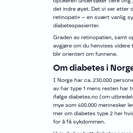
optikeren undersøker flere ting
det indre øyet. Det vi ser etter
retinopati» – en svært vanlig 
diabetespasienter.
Graden av retinopatien, samt o
avgjøre om du henvises videre ti
blir orientert om funnene.
Om diabetes i Norg
I Norge har ca. 230.000 person
av har type 1 mens resten har ty
ifølge diabetes.no (om utbredel
mye som 400.000 mennesker leve
mer om diabetes type 2 her hvis
for å få sykdommen.