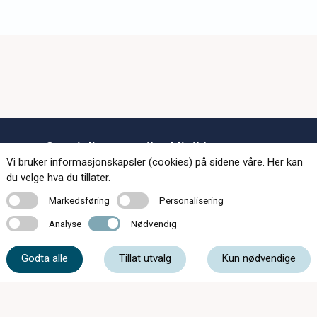
Spesialisert optikerklinikk
Vi bruker informasjonskapsler (cookies) på sidene våre. Her kan
128 klinikker over hele landet.
du velge hva du tillater.
Markedsføring
Personalisering
Markedsføring
Personalisering
Behandlinger og tjenester
© 2026 c)optikk
Analyse
Nødvendig
Analyse
Nødvendig
Øyeplager
Godta alle
Tillat utvalg
Kun nødvendige
Barn og syn
For helsepersonell
Finn optikerklinikk