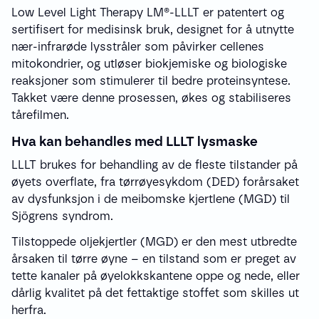
Low Level Light Therapy LM®-LLLT er patentert og
sertifisert for medisinsk bruk, designet for å utnytte
nær-infrarøde lysstråler som påvirker cellenes
mitokondrier, og utløser biokjemiske og biologiske
reaksjoner som stimulerer til bedre proteinsyntese.
Takket være denne prosessen, økes og stabiliseres
tårefilmen.
Hva kan behandles med LLLT lysmaske
LLLT brukes for behandling av de fleste tilstander på
øyets overflate, fra tørrøyesykdom (DED) forårsaket
av dysfunksjon i de meibomske kjertlene (MGD) til
Sjögrens syndrom.
Tilstoppede oljekjertler (MGD) er den mest utbredte
årsaken til tørre øyne – en tilstand som er preget av
tette kanaler på øyelokkskantene oppe og nede, eller
dårlig kvalitet på det fettaktige stoffet som skilles ut
herfra.