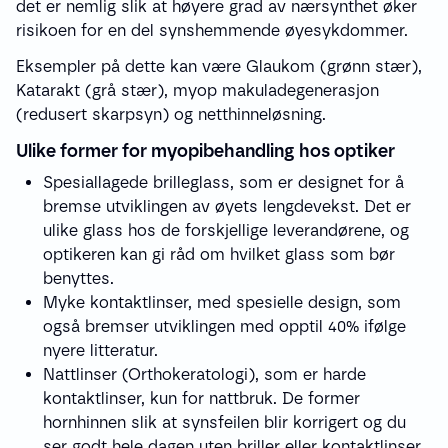
det er nemlig slik at høyere grad av nærsynthet øker
risikoen for en del synshemmende øyesykdommer.
Eksempler på dette kan være Glaukom (grønn stær),
Katarakt (grå stær), myop makuladegenerasjon
(redusert skarpsyn) og netthinneløsning.
Ulike former for myopibehandling hos optiker
Spesiallagede brilleglass, som er designet for å
bremse utviklingen av øyets lengdevekst. Det er
ulike glass hos de forskjellige leverandørene, og
optikeren kan gi råd om hvilket glass som bør
benyttes.
Myke kontaktlinser, med spesielle design, som
også bremser utviklingen med opptil 40% ifølge
nyere litteratur.
Nattlinser (Orthokeratologi), som er harde
kontaktlinser, kun for nattbruk. De former
hornhinnen slik at synsfeilen blir korrigert og du
ser godt hele dagen uten briller eller kontaktlinser.