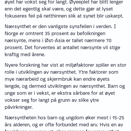
øyet har vokst seg for langt. Øyeeplet har blitt lenger
enn det egentlig skal være, og dette gjør at lyset
fokuseres feil på netthinnen slik at synet blir uskarpt.
Nærsynthet er den vanligste synsfeilen i verden. I
Norge er omtrent 35 prosent av befolkningen
nærsynte, mens i Øst-Asia er tallet nærmere 70
prosent. Det forventes at antallet nærsynte vil stige
kraftig med årene.
Nyere forskning har vist at miljøfaktorer spiller en stor
rolle i utviklingen av nærsynthet. Ytre faktorer som
mye nærarbeid og skjermbruk kan endre øyets
lengde, og dermed utviklingen av nærsynthet. Barn og
unge som er i vekst, er ekstra sårbare for at øyet
vokser seg for langt på grunn av slike ytre
påvirkninger.
Nærsyntheten hos barn og ungdom øker mest i 15-25
års alderen, og er ofte forbundet med arv. Hvis en av