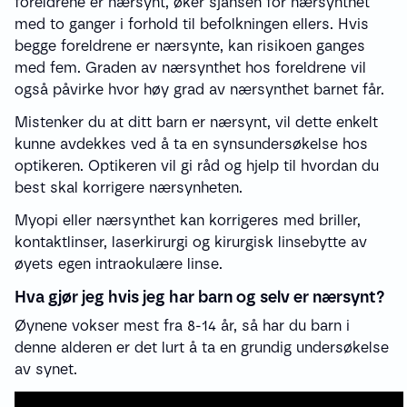
foreldrene er nærsynt, øker sjansen for nærsynthet
med to ganger i forhold til befolkningen ellers. Hvis
begge foreldrene er nærsynte, kan risikoen ganges
med fem. Graden av nærsynthet hos foreldrene vil
også påvirke hvor høy grad av nærsynthet barnet får.
Mistenker du at ditt barn er nærsynt, vil dette enkelt
kunne avdekkes ved å ta en synsundersøkelse hos
optikeren. Optikeren vil gi råd og hjelp til hvordan du
best skal korrigere nærsynheten.
Myopi eller nærsynthet kan korrigeres med briller,
kontaktlinser, laserkirurgi og kirurgisk linsebytte av
øyets egen intraokulære linse.
Hva gjør jeg hvis jeg har barn og selv er nærsynt?
Øynene vokser mest fra 8-14 år, så har du barn i
denne alderen er det lurt å ta en grundig undersøkelse
av synet.